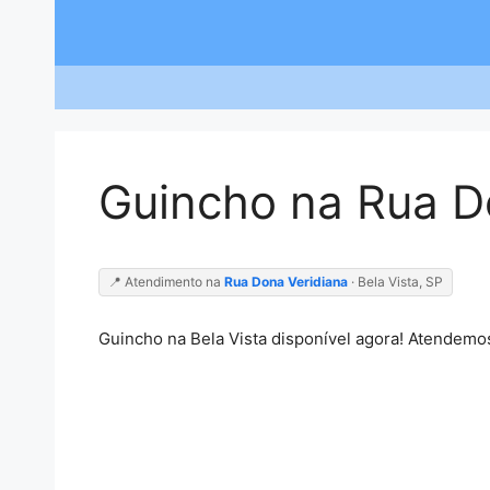
Saltar
para
o
conteúdo
Guincho na Rua D
📍 Atendimento na
Rua Dona Veridiana
· Bela Vista, SP
Guincho na Bela Vista disponível agora! Atendemos