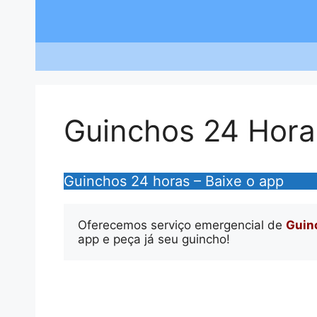
Saltar
para
o
conteúdo
Guinchos 24 Hora
Guinchos 24 horas – Baixe o app
Oferecemos serviço emergencial de 
Guin
app e peça já seu guincho!