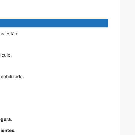
ns estão:
ículo.
mobilizado.
egura
.
cientes
.