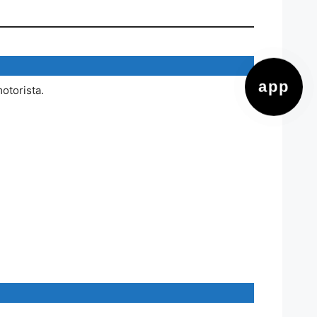
app
otorista.