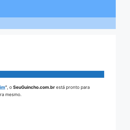
mim
”
, o
SeuGuincho.com.br
está pronto para
gora mesmo.