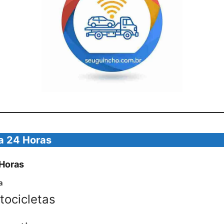
a 24 Horas
 Horas
a
tocicletas