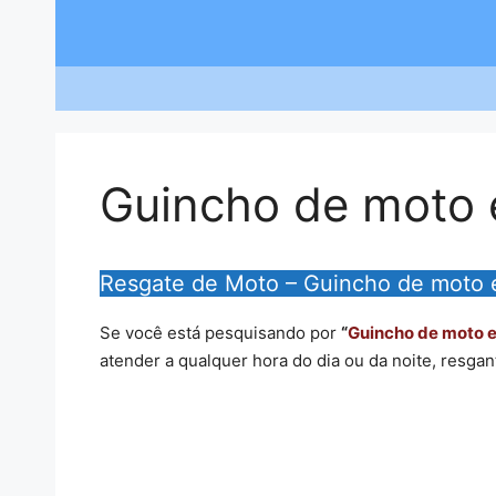
Saltar
para
o
conteúdo
Guincho de moto 
Resgate de Moto – Guincho de moto 
Se você está pesquisando por
“
Guincho de moto 
atender a qualquer hora do dia ou da noite, resga