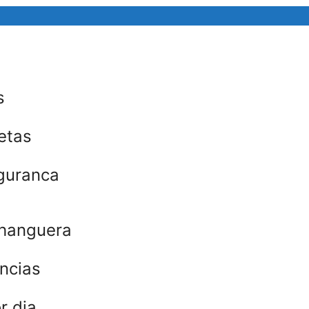
s
etas
guranca
nhanguera
ncias
r dia