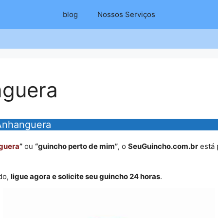
blog
Nossos Serviços
nguera
Anhanguera
guera
”
ou
“guincho perto de mim”
, o
SeuGuincho.com.br
está 
do,
ligue agora e solicite seu guincho 24 horas
.