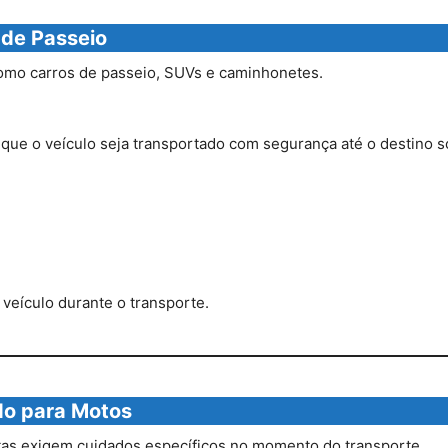
 de Passeio
como carros de passeio, SUVs e caminhonetes.
ue o veículo seja transportado com segurança até o destino so
 veículo durante o transporte.
do para Motos
as exigem cuidados específicos no momento do transporte.