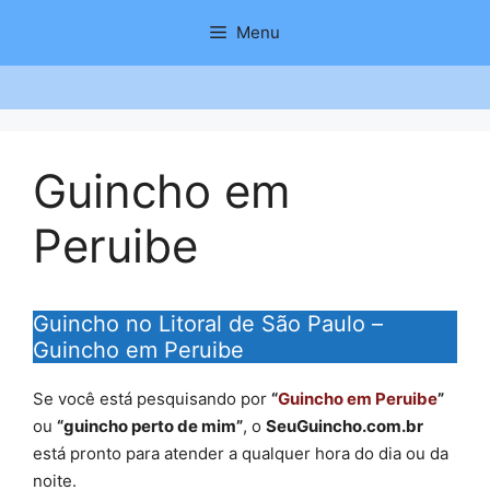
Saltar
Menu
para
o
conteúdo
Guincho em
Peruibe
Guincho no Litoral de São Paulo –
Guincho em Peruibe
Se você está pesquisando por
“
Guincho em Peruibe
”
ou
“guincho perto de mim”
, o
SeuGuincho.com.br
está pronto para atender a qualquer hora do dia ou da
noite.