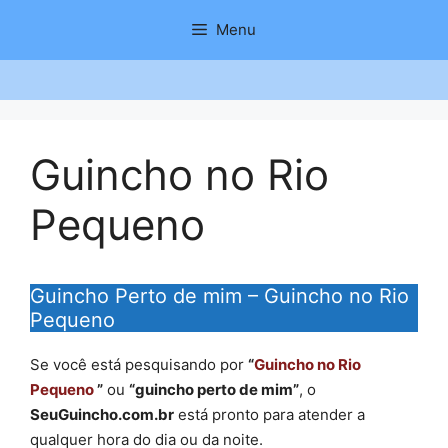
Saltar
Menu
para
o
conteúdo
Guincho no Rio
Pequeno
Guincho Perto de mim – Guincho no Rio
Pequeno
Se você está pesquisando por
“
Guincho no Rio
Pequeno
”
ou
“guincho perto de mim”
, o
SeuGuincho.com.br
está pronto para atender a
qualquer hora do dia ou da noite.