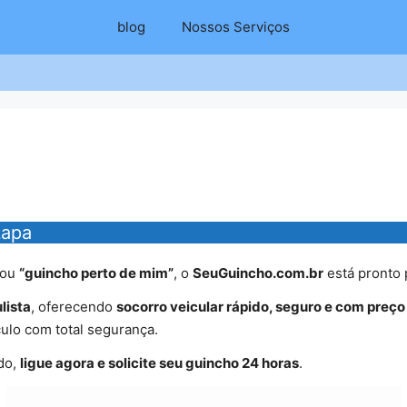
blog
Nossos Serviços
Lapa
ou
“guincho perto de mim”
, o
SeuGuincho.com.br
está pronto 
lista
, oferecendo
socorro veicular rápido, seguro e com preço
ulo com total segurança.
do,
ligue agora e solicite seu guincho 24 horas
.