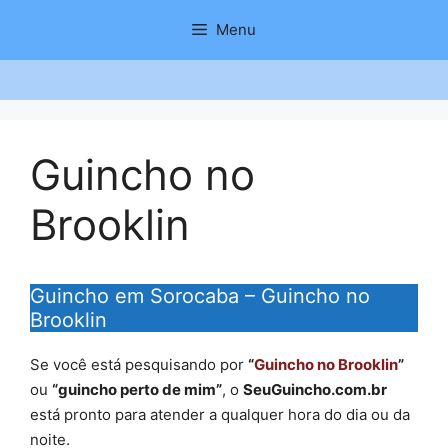
Saltar
Menu
para
o
conteúdo
Guincho no
Brooklin
Guincho em Sorocaba – Guincho no
Brooklin
Se você está pesquisando por
“
Guincho no Brooklin
”
ou
“guincho perto de mim”
, o
SeuGuincho.com.br
está pronto para atender a qualquer hora do dia ou da
noite.