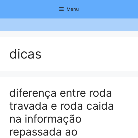
Saltar
Menu
para
o
conteúdo
dicas
diferença entre roda
travada e roda caida
na informação
repassada ao